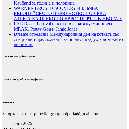
Kaufland за година и половина
WARNER BROS. DISCOVERY ИЗЛЪЧВА
ЕВРОПЕЙСКОТО ПЪРВЕНСТВО ПО ЛЕКА
АТЛЕТИКА ПРЯКО ПО ЕВРОСПОРТ И В НВО Мах
EXE Beach Festival навлиза в своята кулминация с
MRAK, Peggy Gou и Jamie Jones
Dreame отбелязва Международния ден на котката със
специални предложения за по-чист въздух в домовете с
любимци
Част от медийна група
Луксозни арабски парфюми
Контакт
За връзка с нас: p.media.group.bulgaria@gmail.com
юни 2025