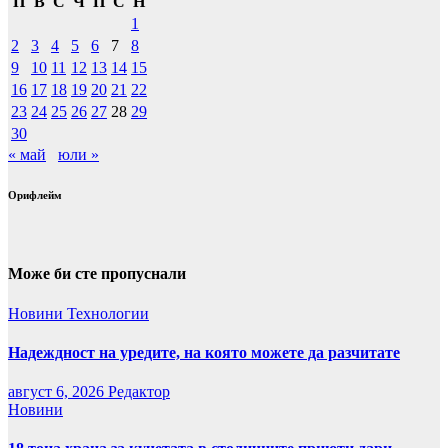
П
В
С
Ч
П
С
Н
1
2
3
4
5
6
7
8
9
10
11
12
13
14
15
16
17
18
19
20
21
22
23
24
25
26
27
28
29
30
« май
юли »
Орифлейм
Може би сте пропуснали
Новини
Технологии
Надеждност на уредите, на която можете да разчитате
август 6, 2026
Редактор
Новини