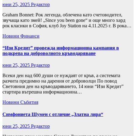
юни 25, 2025
Редактор
Graham Bonnet: Рок легенда, облечена като счетоводител,
звучаща като змей! „Since you been gone“ и още много хард
рок класики в София, клуб Joy Station на 4.11.2025 г. В рока…
Новини
Финанси
“Изи Кредит” провежда информационна кампания в
подкрепа на доброволното кръводаряване
юни 25, 2025
Редактор
Всеки ден над 600 души се нуждаят от кръв, а системата
разчита предимно на дарения от доброволци По повод
Световния ден на кръводаряването, 14 юни “Изи Кредит”
стартира вътрешна информационна…
Новини
Събития
Симфониета Шумен с отличие „Златна лира“
юни 25, 2025
Редактор