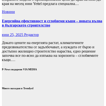
края на месец юни Yettel предлага специална…
Новини
Енергийна ефективност и сглобяеми къщи – новата вълна
в българското строителство
юни 25, 2025
Редактор
Докато цените на енергията растат, климатичните
предизвикателства се задълбочават, а нуждата от бързо и
достъпно жилищно строителство нараства, едно решение
започва все по-ясно да изпъква на хоризонта – сглобяемите
къщи.…
P-News подкрепя VIA MEDIA
Много находки в Trendyol