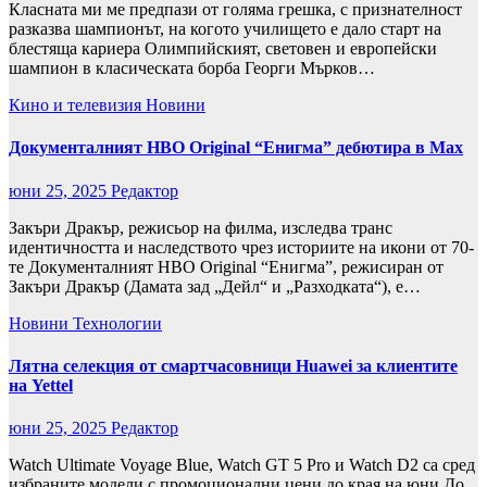
Класната ми ме предпази от голяма грешка, с признателност
разказва шампионът, на когото училището е дало старт на
блестяща кариера Олимпийският, световен и европейски
шампион в класическата борба Георги Мърков…
Кино и телевизия
Новини
Документалният HBO Original “Енигма” дебютира в Max
юни 25, 2025
Редактор
Закъри Дракър, режисьор на филма, изследва транс
идентичността и наследството чрез историите на икони от 70-
те Документалният HBO Original “Енигма”, режисиран от
Закъри Дракър (Дамата зад „Дейл“ и „Разходката“), e…
Новини
Технологии
Лятна селекция от смартчасовници Huawei за клиентите
на Yettel
юни 25, 2025
Редактор
Watch Ultimate Voyage Blue, Watch GT 5 Pro и Watch D2 са сред
избраните модели с промоционални цени до края на юни До