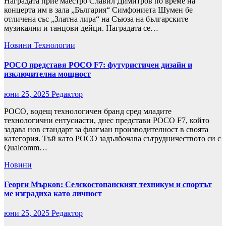
Наградата прие маестро Славил Димитров по време на
концерта им в зала „България“ Симфониета Шумен бе
отличена със „Златна лира“ на Съюза на българските
музикални и танцови дейци. Наградата се…
Новини
Технологии
POCO представя POCO F7: футуристичен дизайн и
изключителна мощност
юни 25, 2025
Редактор
POCO, водещ технологичен бранд сред младите
технологични ентусиасти, днес представи POCO F7, който
задава нов стандарт за флагман производителност в своята
категория. Тъй като POCO задълбочава сътрудничеството си с
Qualcomm…
Новини
Георги Мърков: Селскостопанският техникум и спортът
ме изградиха като личност
юни 25, 2025
Редактор