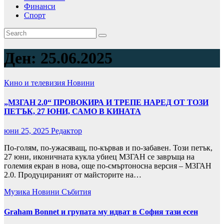
Финанси
Спорт
Ден:
25.06.2025
Кино и телевизия
Новини
„М3ГАН 2.0“ ПРОВОКИРА И ТРЕПЕ НАРЕД ОТ ТОЗИ
ПЕТЪК, 27 ЮНИ, САМО В КИНАТА
юни 25, 2025
Редактор
По-голям, по-ужасяващ, по-кървав и по-забавен. Този петък,
27 юни, иконичната кукла убиец М3ГАН се завръща на
големия екран в нова, още по-смъртоносна версия – М3ГАН
2.0. Продуцираният от майсторите на…
Музика
Новини
Събития
Graham Bonnet и групата му идват в София тази есен