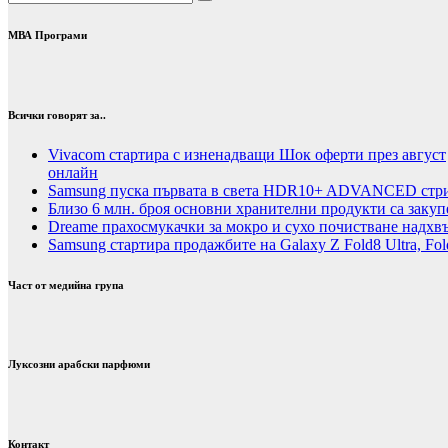
МВА Програми
Всички говорят за..
Vivacom стартира с изненадващи Шок оферти през август
онлайн
Samsung пуска първата в света HDR10+ ADVANCED стрий
Близо 6 млн. броя основни хранителни продукти са закуп
Dreame прахосмукачки за мокро и сухо почистване надхвъ
Samsung стартира продажбите на Galaxy Z Fold8 Ultra, Fold
Част от медийна група
Луксозни арабски парфюми
Контакт