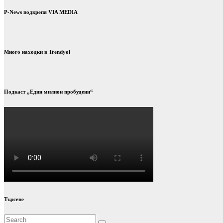
P-News подкрепя VIA MEDIA
Много находки в Trendyol
Подкаст „Един милион пробудени“
Търсене