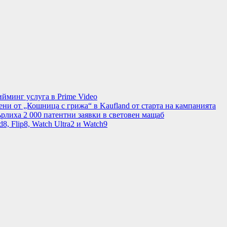
минг услуга в Prime Video
ени от „Кошница с грижа“ в Kaufland от старта на кампанията
рлиха 2 000 патентни заявки в световен мащаб
8, Flip8, Watch Ultra2 и Watch9