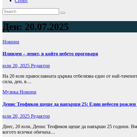
Спорт
Ден:
20.07.2025
Новини
Илинден – денят, в който небето проговаря
юли 20, 2025
Редактор
На 20 юли православната църква отбелязва един от най-тачени
сила, ден, в…
Музика
Новини
Денис Теофиков щеше да навърши 25: Един небесен рожден 
юли 20, 2025
Редактор
Днес, 20 юли, Денис Теофиков щеше да навърши 25 години. Вме
когото всички обичаха…