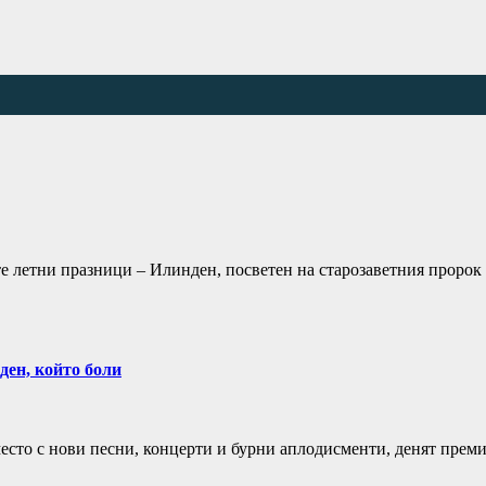
те летни празници – Илинден, посветен на старозаветния пророк 
ден, който боли
сто с нови песни, концерти и бурни аплодисменти, денят преми