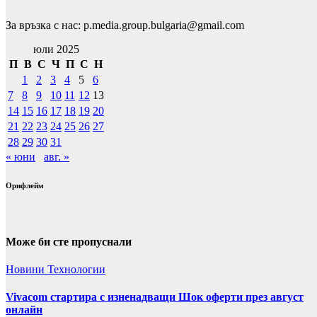
За връзка с нас: p.media.group.bulgaria@gmail.com
юли 2025
П
В
С
Ч
П
С
Н
1
2
3
4
5
6
7
8
9
10
11
12
13
14
15
16
17
18
19
20
21
22
23
24
25
26
27
28
29
30
31
« юни
авг. »
Орифлейм
Може би сте пропуснали
Новини
Технологии
Vivacom стартира с изненадващи Шок оферти през август
онлайн