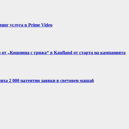
нг услуга в Prime Video
и от „Кошница с грижа“ в Kaufland от старта на кампанията
иха 2 000 патентни заявки в световен мащаб