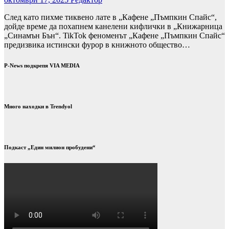
След като пихме тиквено лате в „Кафене „Пъмпкин Спайс“,
дойде време да похапнем канелени кифлички в „Книжарница
„Синамън Бън“. TikTok феноменът „Кафене „Пъмпкин Спайс“
предизвика истински фурор в книжното общество…
P-News подкрепя VIA MEDIA
Много находки в Trendyol
Подкаст „Един милион пробудени“