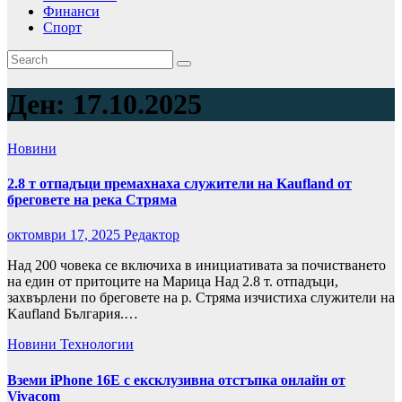
Финанси
Спорт
Ден:
17.10.2025
Новини
2.8 т отпадъци премахнаха служители на Kaufland от
бреговете на река Стряма
октомври 17, 2025
Редактор
Над 200 човека се включиха в инициативата за почистването
на един от притоците на Марица Над 2.8 т. отпадъци,
захвърлени по бреговете на р. Стряма изчистиха служители на
Kaufland България.…
Новини
Технологии
Вземи iPhone 16E с ексклузивна отстъпка онлайн от
Vivacom