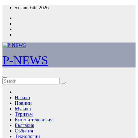
Skip
чт. авг. 6th, 2026
to
content
P-NEWS
Начало
Новини
Музика
Туризъм
Кино и телевизия
България
Събития
Технологии