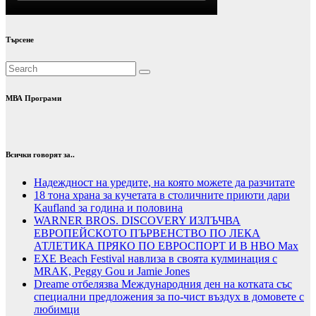
Търсене
МВА Програми
Всички говорят за..
Надеждност на уредите, на която можете да разчитате
18 тона храна за кучетата в столичните приюти дари
Kaufland за година и половина
WARNER BROS. DISCOVERY ИЗЛЪЧВА
ЕВРОПЕЙСКОТО ПЪРВЕНСТВО ПО ЛЕКА
АТЛЕТИКА ПРЯКО ПО ЕВРОСПОРТ И В НВО Мах
EXE Beach Festival навлиза в своята кулминация с
MRAK, Peggy Gou и Jamie Jones
Dreame отбелязва Международния ден на котката със
специални предложения за по-чист въздух в домовете с
любимци