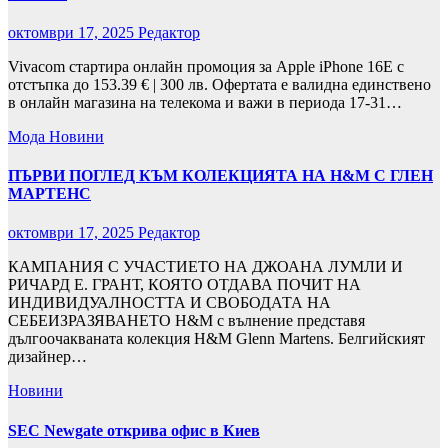
октомври 17, 2025
Редактор
Vivacom стартира онлайн промоция за Apple iPhone 16E с
отстъпка до 153.39 € | 300 лв. Офертата е валидна единствено
в онлайн магазина на телекома и важи в периода 17-31…
Мода
Новини
ПЪРВИ ПОГЛЕД КЪМ КОЛЕКЦИЯТА НА H&M С ГЛЕН
МАРТЕНС
октомври 17, 2025
Редактор
КАМПАНИЯ С УЧАСТИЕТО НА ДЖОАНА ЛУМЛИ И
РИЧАРД Е. ГРАНТ, КОЯТО ОТДАВА ПОЧИТ НА
ИНДИВИДУАЛНОСТТА И СВОБОДАТА НА
СЕБЕИЗРАЗЯВАНЕТО H&M с вълнение представя
дългоочакваната колекция H&M Glenn Martens. Белгийският
дизайнер…
Новини
SEC Newgate открива офис в Киев