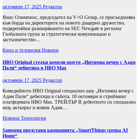
октомври 17, 2025
Редактор
Янис Олимпиос, председател на V+O Group, се присъединява
към борда на директорите на новото дъщерно дружество,
подкрепяйки разширяването на SEC Newgate в региона
Глобалната група за стратегически комуникации и
застъпничество…
Кино и телевизия
Новини
HBO Original стедъп комеди шоуто „Интимна вечер с Адам
Пали“ дебютира в HBO Max
октомври 17, 2025
Редактор
Комедийното HBO Original специално шоу „Интимна вечер с
Адам Пали“ дебютира в събота, 18 октомври в стрийминг
платформата HBO Max. ТРЕЙЛЪР В дебютното си специално
шоу, актьорът и комик Адам…
Новини
Технологии
Samsung представи кампанията „SmartThings среща AI
Home“