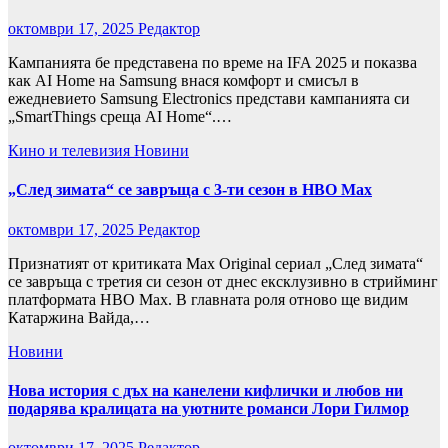
октомври 17, 2025
Редактор
Кампанията бе представена по време на IFA 2025 и показва
как AI Home на Samsung внася комфорт и смисъл в
ежедневието Samsung Electronics представи кампанията си
„SmartThings среща AI Home“.…
Кино и телевизия
Новини
„След зимата“ се завръща с 3-ти сезон в HBO Max
октомври 17, 2025
Редактор
Признатият от критиката Max Original сериал „След зимата“
се завръща с третия си сезон от днес ексклузивно в стрийминг
платформата HBO Max. В главната роля отново ще видим
Катаржина Вайда,…
Новини
Нова история с дъх на канелени кифлички и любов ни
подарява кралицата на уютните романси Лори Гилмор
октомври 17, 2025
Редактор