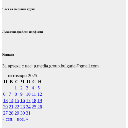
Част от медийна група
Луксозни арабски парфюми
Контакт
За връзка с нас: p.media.group.bulgaria@gmail.com
октомври 2025
П
В
С
Ч
П
С
Н
1
2
3
4
5
6
7
8
9
10
11
12
13
14
15
16
17
18
19
20
21
22
23
24
25
26
27
28
29
30
31
« сеп.
ное. »