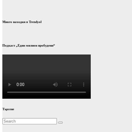
публикациите
на
страници
Много находки в Trendyol
Подкаст „Един милион пробудени“
Търсене