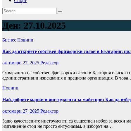
Спорт
Ден:
27.10.2025
Бизнес
Новини
Как да откриете собствен фризьорски салон в България: ця
октомври 27, 2025
Редактор
Отварянето на собствен фризьорски салон в България изисква 
административни изисквания и прецизна организация. В това
Новини
Най-добрите марки и инструменти за майстори: Как да из
октомври 27, 2025
Редактор
Защо качествените инструменти са съществен избор за всеки 
изпълнение стои не просто ентусиазъм, а изборът на…