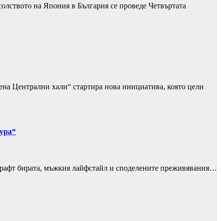
олството на Япония в България се проведе Четвъртата
ена Централни хали“ стартира нова инициатива, която цели
тура“
на крафт бирата, мъжкия лайфстайл и споделените преживявания…