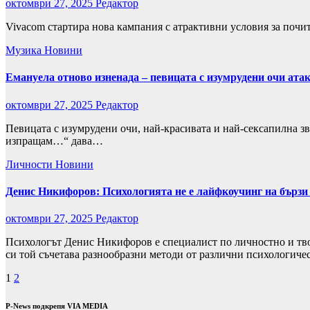
октомври 27, 2025
Редактор
Vivacom стартира нова кампания с атрактивни условия за почита
Музика
Новини
Емануела отново изненада – певицата с изумрудени очи ата
октомври 27, 2025
Редактор
Певицата с изумрудени очи, най-красивата и най-сексапилна зв
изпращам…“ дава…
Личности
Новини
Денис Никифоров: Психологията не е лайфкоучинг на бърз
октомври 27, 2025
Редактор
Психологът Денис Никифоров е специалист по личностно и тво
си той съчетава разнообразни методи от различни психологич
Разделяне
1
2
на
P-News подкрепя VIA MEDIA