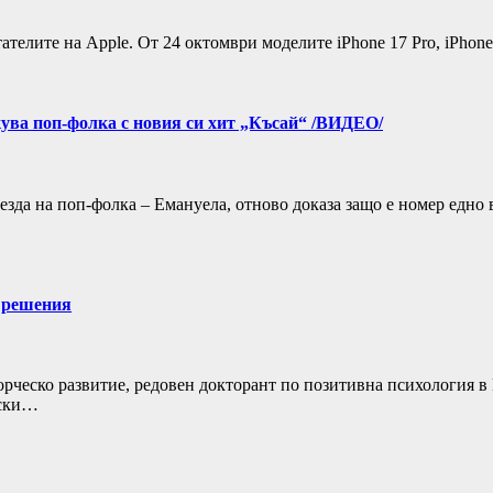
телите на Apple. От 24 октомври моделите iPhone 17 Pro, iPhone 
кува поп-фолка с новия си хит „Късай“ /ВИДЕО/
езда на поп-фолка – Емануела, отново доказа защо е номер едно 
и решения
рческо развитие, редовен докторант по позитивна психология 
ески…