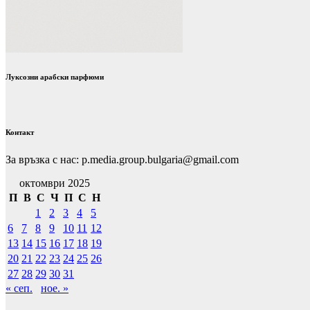
Луксозни арабски парфюми
Контакт
За връзка с нас: p.media.group.bulgaria@gmail.com
октомври 2025
П
В
С
Ч
П
С
Н
1
2
3
4
5
6
7
8
9
10
11
12
13
14
15
16
17
18
19
20
21
22
23
24
25
26
27
28
29
30
31
« сеп.
ное. »