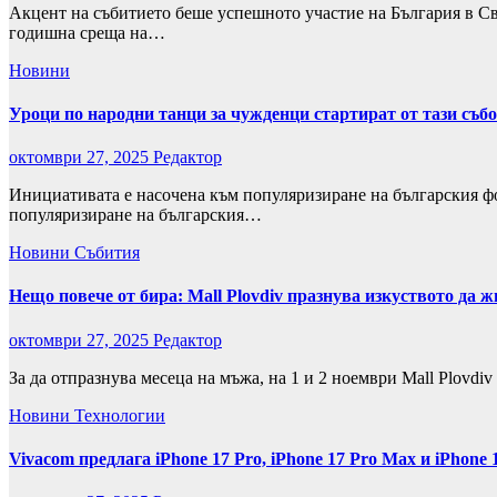
Акцент на събитието беше успешното участие на България в С
годишна среща на…
Новини
Уроци по народни танци за чужденци стартират от тази съб
октомври 27, 2025
Редактор
Инициативата е насочена към популяризиране на българския фо
популяризиране на българския…
Новини
Събития
Нещо повече от бира: Mall Plovdiv празнува изкуството да
октомври 27, 2025
Редактор
За да отпразнува месеца на мъжа, на 1 и 2 ноември Mall Plovd
Новини
Технологии
Vivacom предлага iPhone 17 Pro, iPhone 17 Pro Max и iPhone 