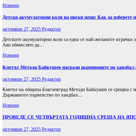
Новини
Детски акумулаторни коли на ниски цени: Как да изберете н
октомври 27, 2025
Редактор
Детските акумулаторни коли са една от най-желаните играчки з
Ако обмисляте да…
Новини
Кметът Методи Байкушев награди шампионите по хандбал 
октомври 27, 2025
Редактор
Кметът на община Благоевград Методи Байкушев се срещна с м
Държавното първенство по хандбал…
Новини
ПРОВЕДЕ СЕ ЧЕТВЪРТАТА ГОДИШНА СРЕЩА НА ЯПО
октомври 27, 2025
Редактор