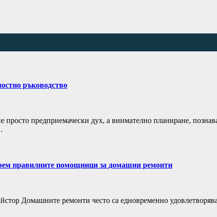
лостно ръководство
не просто предприемачески дух, а внимателно планиране, познав
…
берем правилните помощници за домашни ремонти
майстор Домашните ремонти често са едновременно удовлетворяв