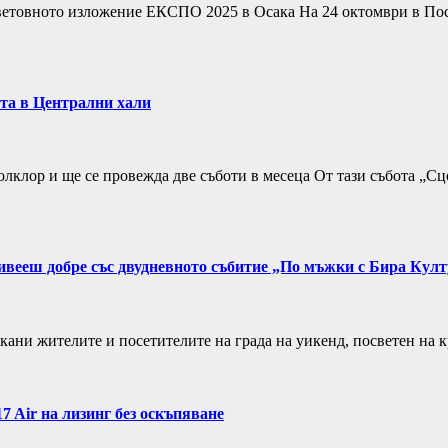
ветовното изложение ЕКСПО 2025 в Осака На 24 октомври в Пос
ота в Централни хали
лклор и ще се провежда две съботи в месеца От тази събота „Сц
 живееш добре със двудневното събитие „По мъжки с Бира Кул
iv кани жителите и посетителите на града на уикенд, посветен 
17 Air на лизинг без оскъпяване