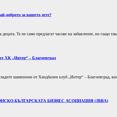
ай-доброто за вашето дете?
а децата. Те не само предлагат часове на забавление, но също т
от ХК „Интер“ – Благоевград
ладите шампиони от Хандбален клуб „Интер“ – Благоевград, кои
НСКО-БЪЛГАРСКАТА БИЗНЕС АСОЦИАЦИЯ (JBBA)